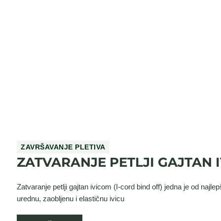
ZAVRŠAVANJE PLETIVA
ZATVARANJE PETLJI GAJTAN 
Zatvaranje petlji gajtan ivicom (I-cord bind off) jedna je od najl
urednu, zaobljenu i elastičnu ivicu