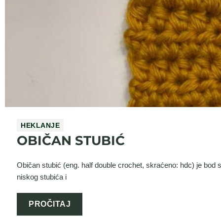
HEKLANJE
OBIČAN STUBIĆ
Običan stubić (eng. half double crochet, skraćeno: hdc) je bod sr
niskog stubića i
PROČITAJ