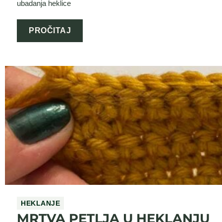
ubadanja heklice
PROČITAJ
HEKLANJE
MRTVA PETLJA U HEKLANJU