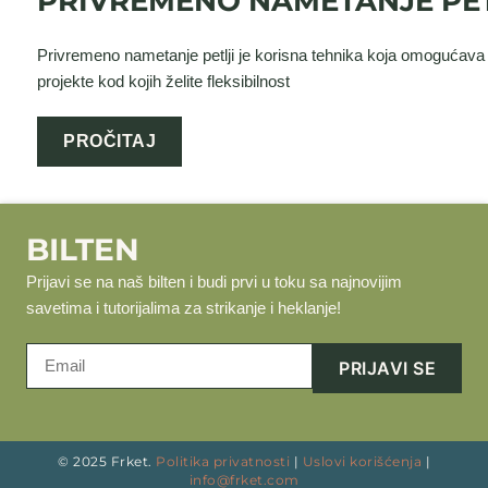
PRIVREMENO NAMETANJE PET
Privremeno nametanje petlji je korisna tehnika koja omogućava
projekte kod kojih želite fleksibilnost
PROČITAJ
BILTEN
Prijavi se na naš bilten i budi prvi u toku sa najnovijim
savetima i tutorijalima za strikanje i heklanje!
© 2025 Frket.
Politika privatnosti
|
Uslovi korišćenja
|
info@frket.com