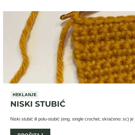
HEKLANJE
NISKI STUBIĆ
Niski stubić ili polu-stubić (eng. single crochet, skraćeno: sc) j