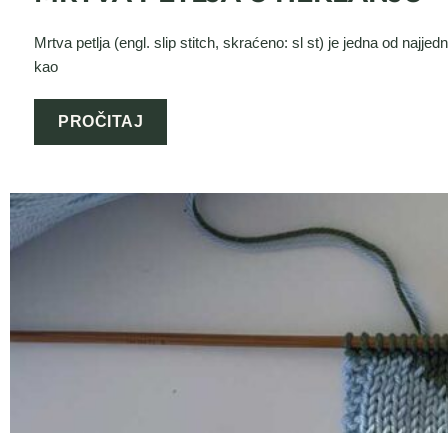
Mrtva petlja (engl. slip stitch, skraćeno: sl st) je jedna od najjed
kao
PROČITAJ