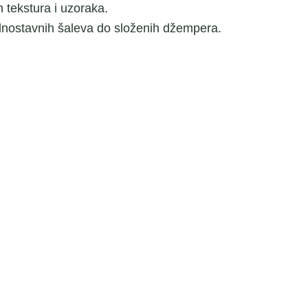
 tekstura i uzoraka.
ednostavnih šaleva do složenih džempera.