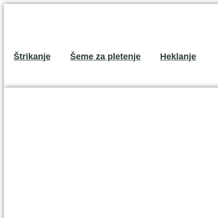
Скочите
на
садржај
Štrikanje
Šeme za pletenje
Heklanje