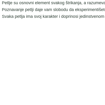
Petlje su osnovni element svakog štrikanja, a razumevanj
Poznavanje petlji daje vam slobodu da eksperimentišete
Svaka petlja ima svoj karakter i doprinosi jedinstvenom