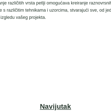
e različitih vrsta petlji omogućava kreiranje raznovrsnih
 s različitim tehnikama i uzorcima, stvarajući sve, od j
 izgledu vašeg projekta.
Navijutak