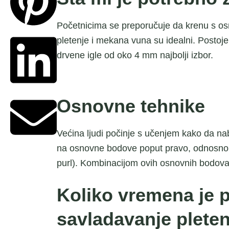
Početnicima se preporučuje da krenu s osn
pletenje i mekana vuna su idealni. Postoje
drvene igle od oko 4 mm najbolji izbor.
Osnovne tehnike
Većina ljudi počinje s učenjem kako da nab
na osnovne bodove poput pravo, odnosno klo
purl). Kombinacijom ovih osnovnih bodova m
Koliko vremena je 
savladavanje plete