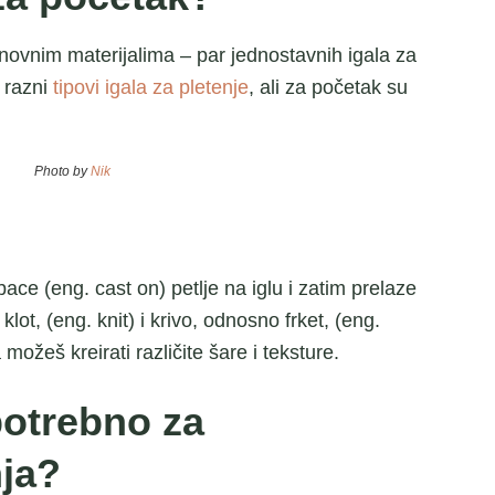
ovnim materijalima – par jednostavnih igala za
 razni
tipovi igala za pletenje
, ali za početak su
Photo by
Nik
ace (eng. cast on) petlje na iglu i zatim prelaze
t, (eng. knit) i krivo, odnosno frket, (eng.
ožeš kreirati različite šare i teksture.
potrebno za
nja?