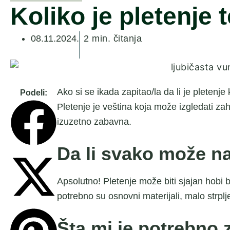
Koliko je pletenje
08.11.2024.
2 min. čitanja
Ako si se ikada zapitao/la da li je pletenje
Podeli:
Pletenje je veština koja može izgledati zah
izuzetno zabavna.
Da li svako može na
Apsolutno! Pletenje može biti sjajan hobi be
potrebno su osnovni materijali, malo strplj
Šta mi je potrebno 