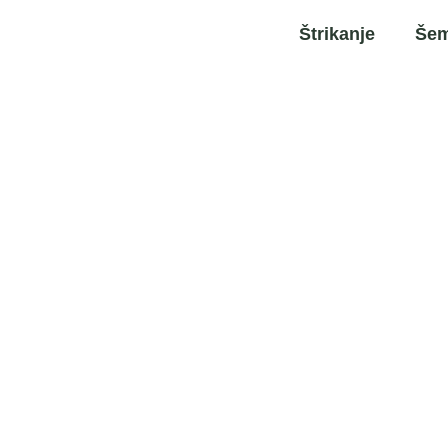
Štrikanje
Šem