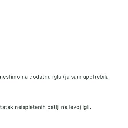
emestimo na dodatnu iglu (ja sam upotrebila
tak neispletenih petlji na levoj igli.