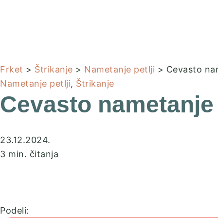
Frket
>
Štrikanje
>
Nametanje petlji
> Cevasto nam
Nametanje petlji
,
Štrikanje
Cevasto nametanje p
23.12.2024.
3 min. čitanja
Podeli: