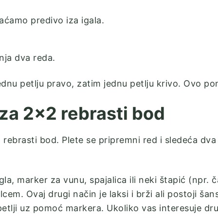
raćamo predivo iza igala.
dnja dva reda.
ednu petlju pravo, zatim jednu petlju krivo. Ovo po
za 2×2 rebrasti bod
1 rebrasti bod. Plete se pripremni red i sledeća 
, marker za vunu, spajalica ili neki štapić (npr. ča
cem. Ovaj drugi način je laksi i brži ali postoji šan
petlji uz pomoć markera. Ukoliko vas interesuje dr