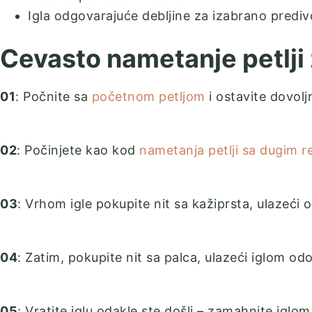
Igla odgovarajuće debljine za izabrano predivo
Cevasto nametanje petlji 
01
: Počnite sa
početnom petljom
i ostavite dovolj
02
: Počinjete kao kod
nametanja petlji sa dugim 
03
: Vrhom igle pokupite nit sa kažiprsta, ulazeći 
04
: Zatim, pokupite nit sa palca, ulazeći iglom od
05
: Vratite iglu odakle ste došli – zamahnite iglom