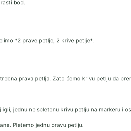
rasti bod.
elimo *2 prave petlje, 2 krive petlje*.
potrebna prava petlja. Zato ćemo krivu petlju da pr
li, jednu neispletenu krivu petlju na markeru i osta
rane. Pletemo jednu pravu petlju.