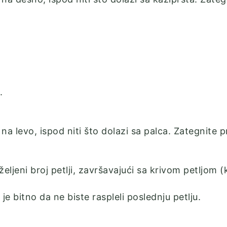
.
 na levo, ispod niti što dolazi sa palca. Zategnite 
ljeni broj petlji, završavajući sa krivom petljom (
je bitno da ne biste raspleli poslednju petlju.