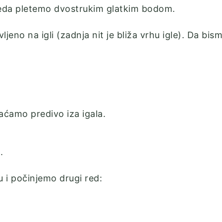
 reda pletemo dvostrukim glatkim bodom.
ljeno na igli (zadnja nit je bliža vrhu igle). Da bi
aćamo predivo iza igala.
.
u i počinjemo drugi red: