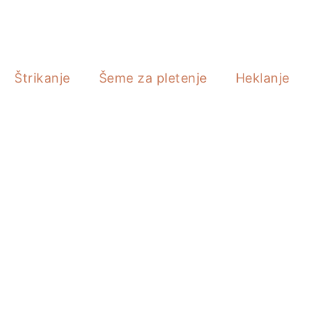
Štrikanje
Šeme za pletenje
Heklanje