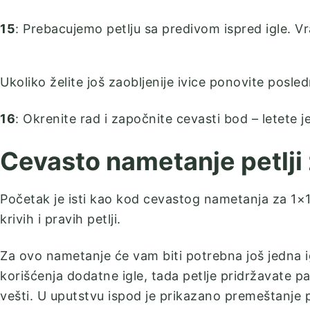
15
: Prebacujemo petlju sa predivom ispred igle. V
Ukoliko želite još zaobljenije ivice ponovite posle
16
: Okrenite rad i započnite cevasti bod – letete j
Cevasto nametanje petlji 
Početak je isti kao kod cevastog nametanja za 1×
krivih i pravih petlji.
Za ovo nametanje će vam biti potrebna još jedna igla
korišćenja dodatne igle, tada petlje pridržavate pal
vešti. U uputstvu ispod je prikazano premeštanje 