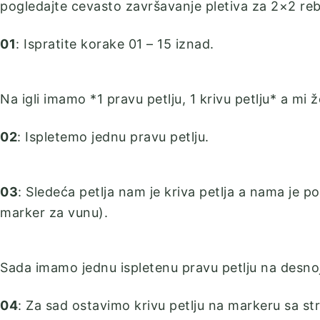
pogledajte cevasto završavanje pletiva za 2×2 reb
01
: Ispratite korake 01 – 15 iznad.
Na igli imamo *1 pravu petlju, 1 krivu petlju* a mi ž
02
: Ispletemo jednu pravu petlju.
03
: Sledeća petlja nam je kriva petlja a nama je 
marker za vunu).
Sada imamo jednu ispletenu pravu petlju na desnoj ig
04
: Za sad ostavimo krivu petlju na markeru sa st