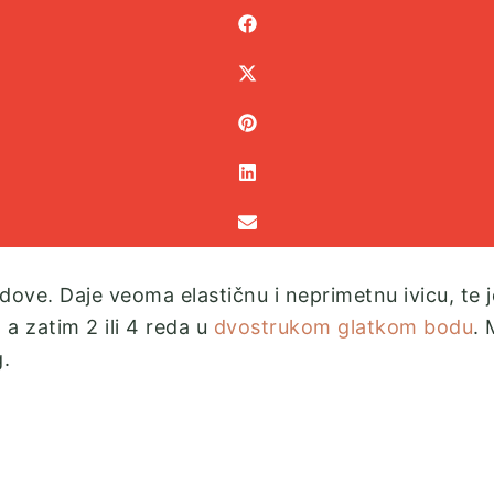
dove. Daje veoma elastičnu i neprimetnu ivicu, te 
 a zatim 2 ili 4 reda u
dvostrukom glatkom bodu
. 
g.