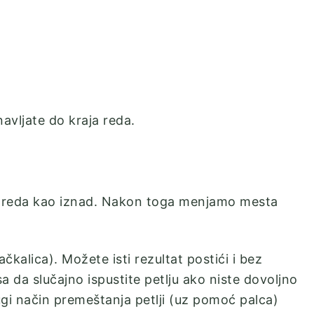
navljate do kraja reda.
dva reda kao iznad. Nakon toga menjamo mesta
čkalica). Možete isti rezultat postići i bez
sa da slučajno ispustite petlju ako niste dovoljno
ugi način premeštanja petlji (uz pomoć palca)