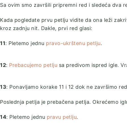
Sa ovim smo završili pripremni red i sledeća dva
Kada pogledate prvu petlju vidite da ona leži zakriv
kroz zadnju nit. Dakle, prvi red glasi:
11
: Pletemo jednu
pravo-ukrštenu petlju
.
12
:
Prebacujemo petlju
sa predivom ispred igle. Vr
13
: Ponavljamo korake 11 i 12 dok ne završimo red
Poslednja petlja je prebačena petlja. Okrećemo igl
14
: Pletemo jednu
pravu petlju
.