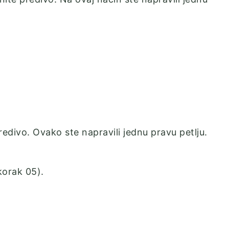
predivo. Ovako ste napravili jednu pravu petlju.
korak 05).