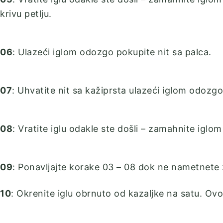
krivu petlju.
06
: Ulazeći iglom odozgo pokupite nit sa palca.
07
: Uhvatite nit sa kažiprsta ulazeći iglom odozgo
08
: Vratite iglu odakle ste došli – zamahnite iglom
09
: Ponavljajte korake 03 – 08 dok ne nametnete že
10
: Okrenite iglu obrnuto od kazaljke na satu. Ovo 