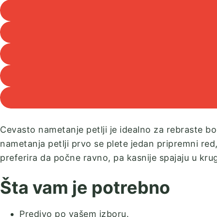
Cevasto nametanje petlji je idealno za rebraste bo
nametanja petlji prvo se plete jedan pripremni red,
preferira da počne ravno, pa kasnije spajaju u kru
Šta vam je potrebno
Predivo po vašem izboru.