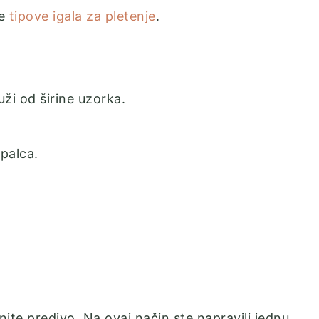
te
tipove igala za pletenje
.
uži od širine uzorka.
palca.
gnite predivo. Na ovaj način ste napravili jednu