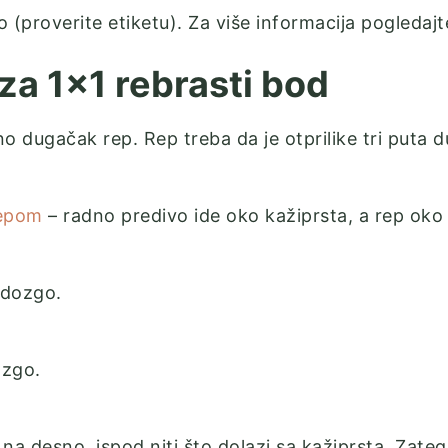
 (proverite etiketu). Za više informacija pogledaj
za 1×1 rebrasti bod
no dugačak rep. Rep treba da je otprilike tri puta d
repom
– radno predivo ide oko kažiprsta, a rep oko 
odozgo.
ozgo.
 na desno, ispod niti što dolazi sa kažiprsta. Zate