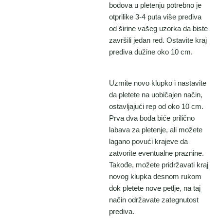
bodova u pletenju potrebno je
otprilike 3-4 puta više prediva
od širine vašeg uzorka da biste
završili jedan red. Ostavite kraj
prediva dužine oko 10 cm.
Uzmite novo klupko i nastavite
da pletete na uobičajen način,
ostavljajući rep od oko 10 cm.
Prva dva boda biće prilično
labava za pletenje, ali možete
lagano povući krajeve da
zatvorite eventualne praznine.
Takođe, možete pridržavati kraj
novog klupka desnom rukom
dok pletete nove petlje, na taj
način održavate zategnutost
prediva.