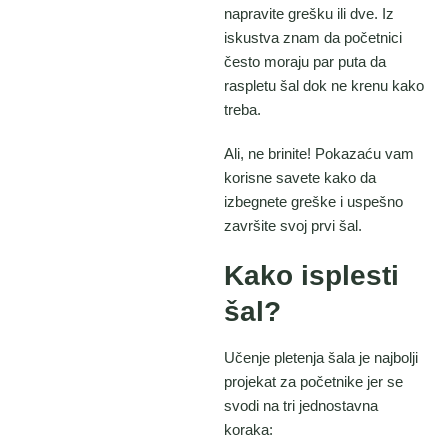
napravite grešku ili dve. Iz
iskustva znam da početnici
često moraju par puta da
raspletu šal dok ne krenu kako
treba.
Ali, ne brinite! Pokazaću vam
korisne savete kako da
izbegnete greške i uspešno
završite svoj prvi šal.
Kako isplesti
šal?
Učenje pletenja šala je najbolji
projekat za početnike jer se
svodi na tri jednostavna
koraka: