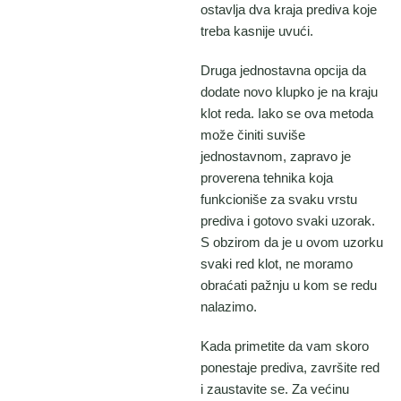
ostavlja dva kraja prediva koje
treba kasnije uvući.
Druga jednostavna opcija da
dodate novo klupko je na kraju
klot reda. Iako se ova metoda
može činiti suviše
jednostavnom, zapravo je
proverena tehnika koja
funkcioniše za svaku vrstu
prediva i gotovo svaki uzorak.
S obzirom da je u ovom uzorku
svaki red klot, ne moramo
obraćati pažnju u kom se redu
nalazimo.
Kada primetite da vam skoro
ponestaje prediva, završite red
i zaustavite se. Za većinu