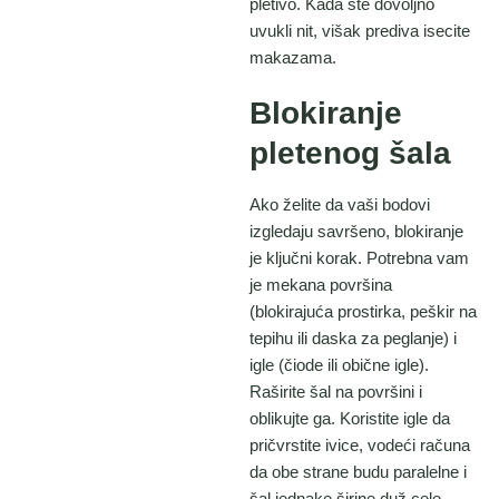
pletivo. Kada ste dovoljno
uvukli nit, višak prediva isecite
makazama.
Blokiranje
pletenog šala
Ako želite da vaši bodovi
izgledaju savršeno, blokiranje
je ključni korak. Potrebna vam
je mekana površina
(blokirajuća prostirka, peškir na
tepihu ili daska za peglanje) i
igle (čiode ili obične igle).
Raširite šal na površini i
oblikujte ga. Koristite igle da
pričvrstite ivice, vodeći računa
da obe strane budu paralelne i
šal jednake širine duž cele