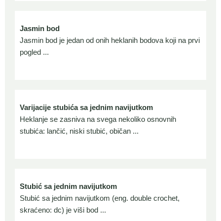
Jasmin bod
Jasmin bod je jedan od onih heklanih bodova koji na prvi
pogled ...
Varijacije stubića sa jednim navijutkom
Heklanje se zasniva na svega nekoliko osnovnih
stubića: lančić, niski stubić, običan ...
Stubić sa jednim navijutkom
Stubić sa jednim navijutkom (eng. double crochet,
skraćeno: dc) je viši bod ...