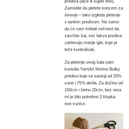
prediva (lace ili super fine).
Zamislite da pletete koncem za
šivenje – tako izgleda pletenje
s tankim predivom. Ne samo
da će vam trebati večnost da
završite šal, već takva prediva
zahtevaju manje igle, koje je
teže kontrolisati.
Za pletenje ovog šala sam
koristila YarnArt Merino Bulky
predivo koje se sastoji od 25%
vune i 75% akrila. Za dužinu od
150cm i širinu 20cm, bez resa
mi je bilo potrebno 2 klupka
ove vunice.