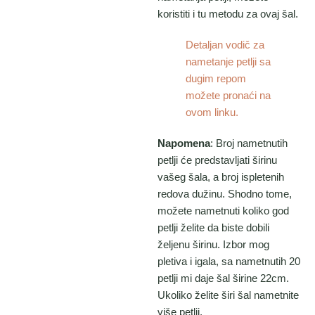
koristiti i tu metodu za ovaj šal.
Detaljan vodič za
nametanje petlji sa
dugim repom
možete pronaći na
ovom linku.
Napomena
: Broj nametnutih
petlji će predstavljati širinu
vašeg šala, a broj ispletenih
redova dužinu. Shodno tome,
možete nametnuti koliko god
petlji želite da biste dobili
željenu širinu. Izbor mog
pletiva i igala, sa nametnutih 20
petlji mi daje šal širine 22cm.
Ukoliko želite širi šal nametnite
više petlji.