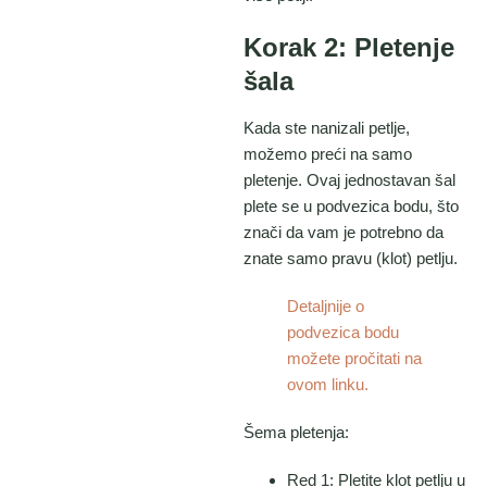
Korak 2: Pletenje
šala
Kada ste nanizali petlje,
možemo preći na samo
pletenje. Ovaj jednostavan šal
plete se u podvezica bodu, što
znači da vam je potrebno da
znate samo pravu (klot) petlju.
Detaljnije o
podvezica bodu
možete pročitati na
ovom linku.
Šema pletenja:
Red 1: Pletite klot petlju u