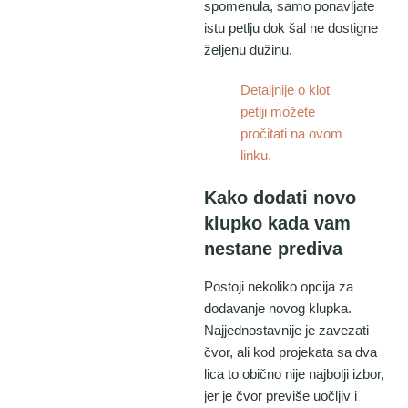
spomenula, samo ponavljate
istu petlju dok šal ne dostigne
željenu dužinu.
Detaljnije o klot
petlji možete
pročitati na ovom
linku.
Kako dodati novo
klupko kada vam
nestane prediva
Postoji nekoliko opcija za
dodavanje novog klupka.
Najjednostavnije je zavezati
čvor, ali kod projekata sa dva
lica to obično nije najbolji izbor,
jer je čvor previše uočljiv i