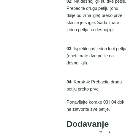
02
: Na desnoj igli su dve petlje.
Prebacite drugu petlju (onu
dalje od vrha igle) preko prve i
skinite je s igle. Sada imate
jednu petlju na desnoj igli.
03
: Ispletite još jednu klot petlju
(opet imate dve petlje na
desnoj igli).
04
: Korak 4: Prebacite drugu
petlju preko prve.
Ponavljajte korake 03 i 04 dok
ne zatvorite sve petlje.
Dodavanje