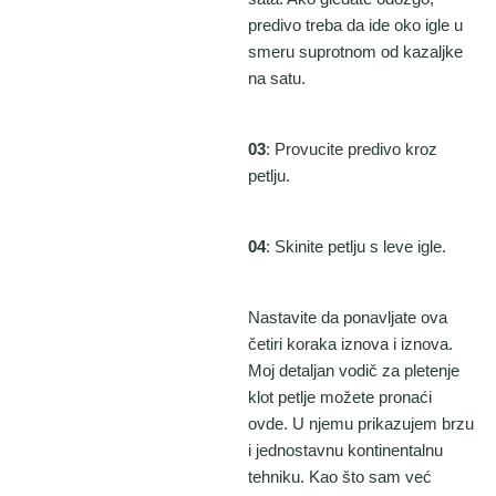
predivo treba da ide oko igle u
smeru suprotnom od kazaljke
na satu.
03
: Provucite predivo kroz
petlju.
04
: Skinite petlju s leve igle.
Nastavite da ponavljate ova
četiri koraka iznova i iznova.
Moj detaljan vodič za pletenje
klot petlje možete pronaći
ovde. U njemu prikazujem brzu
i jednostavnu kontinentalnu
tehniku. Kao što sam već