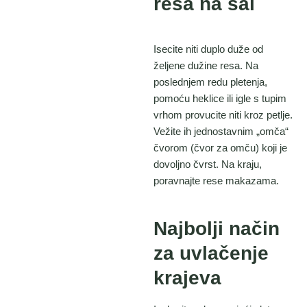
resa na šal
Isecite niti duplo duže od
željene dužine resa. Na
poslednjem redu pletenja,
pomoću heklice ili igle s tupim
vrhom provucite niti kroz petlje.
Vežite ih jednostavnim „omča“
čvorom (čvor za omču) koji je
dovoljno čvrst. Na kraju,
poravnajte rese makazama.
Najbolji način
za uvlačenje
krajeva