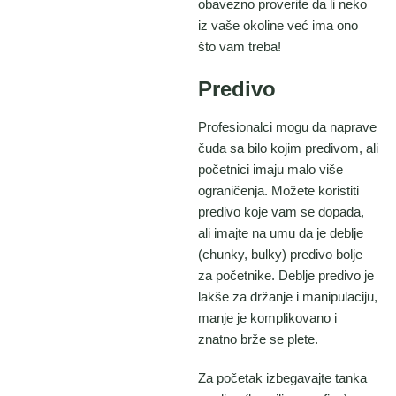
obavezno proverite da li neko
iz vaše okoline već ima ono
što vam treba!
Predivo
Profesionalci mogu da naprave
čuda sa bilo kojim predivom, ali
početnici imaju malo više
ograničenja. Možete koristiti
predivo koje vam se dopada,
ali imajte na umu da je deblje
(chunky, bulky) predivo bolje
za početnike. Deblje predivo je
lakše za držanje i manipulaciju,
manje je komplikovano i
znatno brže se plete.
Za početak izbegavajte tanka