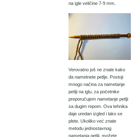
na igle veličine 7-9 mm.
Verovatno još ne znate kako
da nametnete petlje. Postoji
mnogo načina za nametanje
petlji na iglu, za početnike
preporučujem nametanje petlji
sa dugim repom. Ova tehnika
daje uredan izgled i lako se
plete. Ukoliko već znate
metodu jednostavnog
nametanja petlji, možete