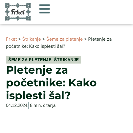
Frket
>
Štrikanje
>
Šeme za pletenje
> Pletenje za
početnike: Kako isplesti šal?
ŠEME ZA PLETENJE
,
ŠTRIKANJE
Pletenje za
početnike: Kako
isplesti šal?
04.12.2024.
8 min. čitanja