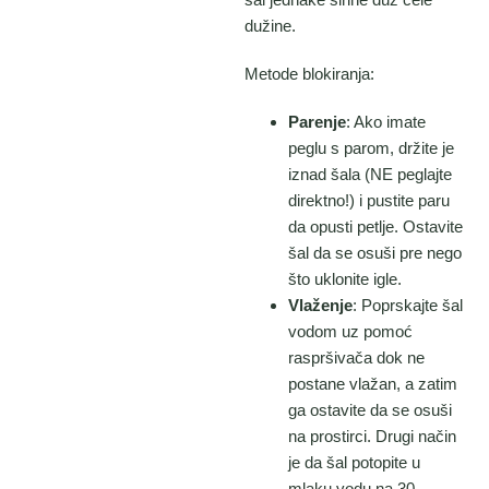
dužine.
Metode blokiranja:
Parenje
: Ako imate
peglu s parom, držite je
iznad šala (NE peglajte
direktno!) i pustite paru
da opusti petlje. Ostavite
šal da se osuši pre nego
što uklonite igle.
Vlaženje
: Poprskajte šal
vodom uz pomoć
raspršivača dok ne
postane vlažan, a zatim
ga ostavite da se osuši
na prostirci. Drugi način
je da šal potopite u
mlaku vodu na 30