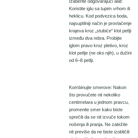
Izaberite odgovarajući alat:
Koristite iglu sa tupim vrhom ili
heklicu. Kod podvezica boda,
najsuptilniji način je provlačenje
krajeva kroz „stubiće“ klot petlji
između dva rebra. Probijte
iglom pravo kroz pletivo, kroz
klot petlje (ne oko njih), u dužini
od 6–8 petlji.
Kombinujte smerove: Nakon
što provučete nit nekoliko
centimetara u jednom pravcu,
promenite smer kako biste
sprečili da se nit izvuče tokom
nošenja ili pranja. Ne zatežite
nit previše da ne biste izobličili