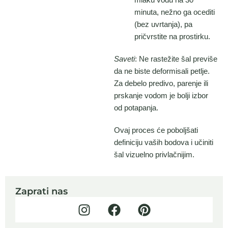
minuta, nežno ga ocediti
(bez uvrtanja), pa
pričvrstite na prostirku.
Saveti
: Ne rastežite šal previše
da ne biste deformisali petlje.
Za debelo predivo, parenje ili
prskanje vodom je bolji izbor
od potapanja.
Ovaj proces će poboljšati
definiciju vaših bodova i učiniti
šal vizuelno privlačnijim.
Zaprati nas