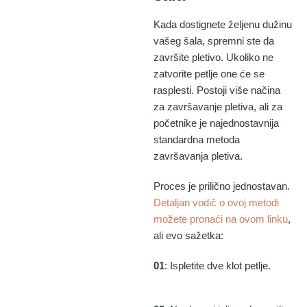
Kada dostignete željenu dužinu
vašeg šala, spremni ste da
završite pletivo. Ukoliko ne
zatvorite petlje one će se
rasplesti. Postoji više načina
za završavanje pletiva, ali za
početnike je najednostavnija
standardna metoda
završavanja pletiva.
Proces je prilično jednostavan.
Detaljan vodič o ovoj metodi
možete pronaći na ovom linku
,
ali evo sažetka:
01
: Ispletite dve klot petlje.