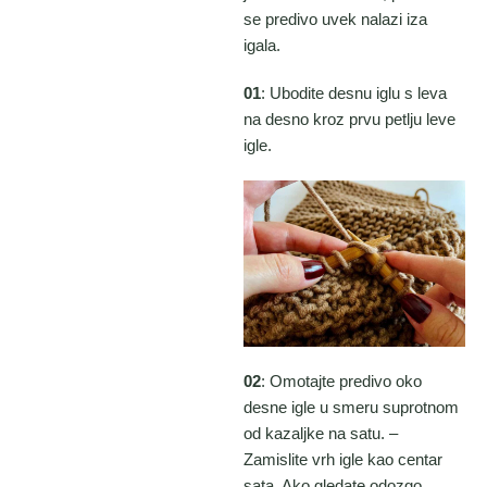
se predivo uvek nalazi iza
igala.
01
: Ubodite desnu iglu s leva
na desno kroz prvu petlju leve
igle.
02
: Omotajte predivo oko
desne igle u smeru suprotnom
od kazaljke na satu. –
Zamislite vrh igle kao centar
sata. Ako gledate odozgo,