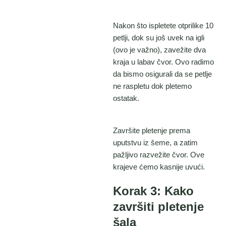
Nakon što ispletete otprilike 10
petlji, dok su još uvek na igli
(ovo je važno), zavežite dva
kraja u labav čvor. Ovo radimo
da bismo osigurali da se petlje
ne raspletu dok pletemo
ostatak.
Završite pletenje prema
uputstvu iz šeme, a zatim
pažljivo razvežite čvor. Ove
krajeve ćemo kasnije uvući.
Korak 3: Kako
završiti pletenje
šala