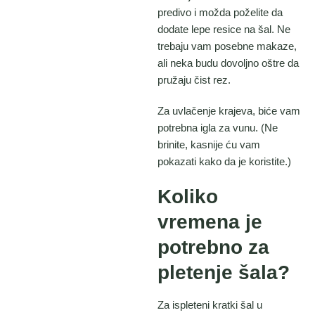
predivo i možda poželite da
dodate lepe resice na šal. Ne
trebaju vam posebne makaze,
ali neka budu dovoljno oštre da
pružaju čist rez.
Za uvlačenje krajeva, biće vam
potrebna igla za vunu. (Ne
brinite, kasnije ću vam
pokazati kako da je koristite.)
Koliko
vremena je
potrebno za
pletenje šala?
Za ispleteni kratki šal u