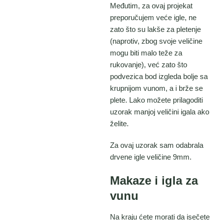
Međutim, za ovaj projekat
preporučujem veće igle, ne
zato što su lakše za pletenje
(naprotiv, zbog svoje veličine
mogu biti malo teže za
rukovanje), već zato što
podvezica bod izgleda bolje sa
krupnijom vunom, a i brže se
plete. Lako možete prilagoditi
uzorak manjoj veličini igala ako
želite.
Za ovaj uzorak sam odabrala
drvene igle veličine 9mm.
Makaze i igla za
vunu
Na kraju ćete morati da isečete