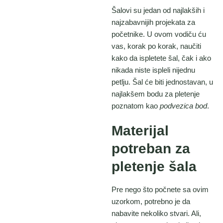
Šalovi su jedan od najlakših i
najzabavnijih projekata za
početnike. U ovom vodiču ću
vas, korak po korak, naučiti
kako da ispletete šal, čak i ako
nikada niste ispleli nijednu
petlju. Šal će biti jednostavan, u
najlakšem bodu za pletenje
poznatom kao
podvezica bod
.
Materijal
potreban za
pletenje šala
Pre nego što počnete sa ovim
uzorkom, potrebno je da
nabavite nekoliko stvari. Ali,