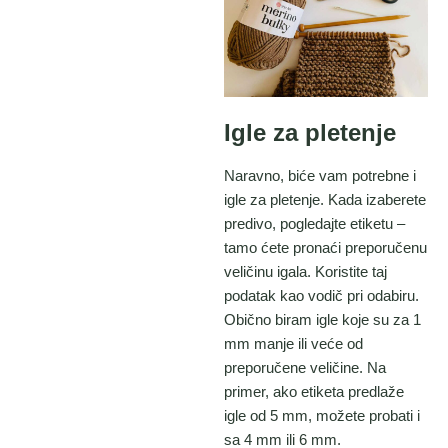
Igle za pletenje
Naravno, biće vam potrebne i
igle za pletenje. Kada izaberete
predivo, pogledajte etiketu –
tamo ćete pronaći preporučenu
veličinu igala. Koristite taj
podatak kao vodič pri odabiru.
Obično biram igle koje su za 1
mm manje ili veće od
preporučene veličine. Na
primer, ako etiketa predlaže
igle od 5 mm, možete probati i
sa 4 mm ili 6 mm.