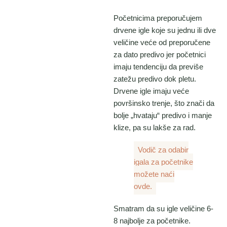
Početnicima preporučujem
drvene igle koje su jednu ili dve
veličine veće od preporučene
za dato predivo jer početnici
imaju tendenciju da previše
zatežu predivo dok pletu.
Drvene igle imaju veće
površinsko trenje, što znači da
bolje „hvataju“ predivo i manje
klize, pa su lakše za rad.
Vodič za odabir
igala za početnike
možete naći
ovde.
Smatram da su igle veličine 6-
8 najbolje za početnike.