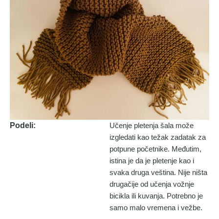
Podeli:
Učenje pletenja šala može
izgledati kao težak zadatak za
potpune početnike. Međutim,
istina je da je pletenje kao i
svaka druga veština. Nije ništa
drugačije od učenja vožnje
bicikla ili kuvanja. Potrebno je
samo malo vremena i vežbe.