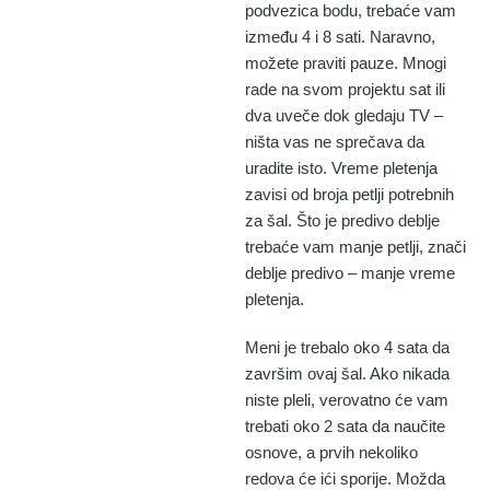
podvezica bodu, trebaće vam
između 4 i 8 sati. Naravno,
možete praviti pauze. Mnogi
rade na svom projektu sat ili
dva uveče dok gledaju TV –
ništa vas ne sprečava da
uradite isto. Vreme pletenja
zavisi od broja petlji potrebnih
za šal. Što je predivo deblje
trebaće vam manje petlji, znači
deblje predivo – manje vreme
pletenja.
Meni je trebalo oko 4 sata da
završim ovaj šal. Ako nikada
niste pleli, verovatno će vam
trebati oko 2 sata da naučite
osnove, a prvih nekoliko
redova će ići sporije. Možda