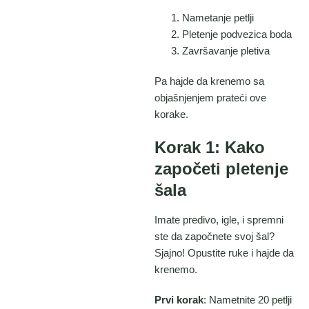
Nametanje petlji
Pletenje podvezica boda
Završavanje pletiva
Pa hajde da krenemo sa
objašnjenjem prateći ove
korake.
Korak 1: Kako
započeti pletenje
šala
Imate predivo, igle, i spremni
ste da započnete svoj šal?
Sjajno! Opustite ruke i hajde da
krenemo.
Prvi korak
: Nametnite 20 petlji