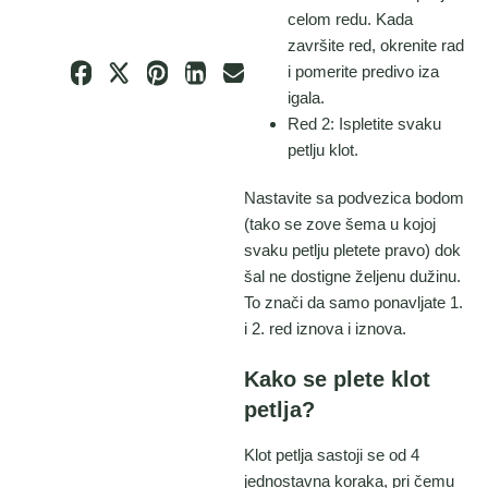
celom redu. Kada
završite red, okrenite rad
i pomerite predivo iza
igala.
Red 2: Ispletite svaku
petlju klot.
Nastavite sa podvezica bodom
(tako se zove šema u kojoj
svaku petlju pletete pravo) dok
šal ne dostigne željenu dužinu.
To znači da samo ponavljate 1.
i 2. red iznova i iznova.
Kako se plete klot
petlja?
Klot petlja sastoji se od 4
jednostavna koraka, pri čemu